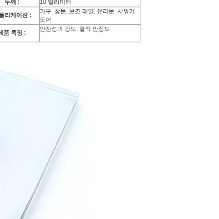
두께 :
10 밀리미터
가구, 창문, 보조 레일, 유리문, 샤워기
플리케이션 :
도어
안전성과 강도, 열적 안정도
제품 특징 :