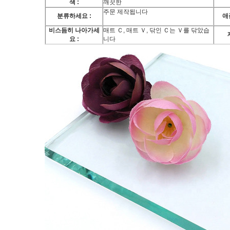
색 :
깨끗한
주문 제작됩니다
분류하세요 :
애
비스듬히 나아가세
매트 Ｃ, 매트 Ｖ, 닦인 Ｃ는 Ｖ를 닦았습
요 :
니다