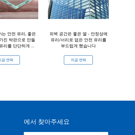
m는 안전 유리, 좋은
외벽 공간은 좋은 열 - 안정성에
평면 공간에 
 가진 박판으로 만들
유리/서리로 덥은 안전 유리를
는 유리제 충
 유리를 단단하게 했
부드럽게 했습니다
안
습니다
지금 연락
지금 연락
지
에서 찾아주세요