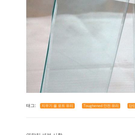
태그:
지우기 플 로트 유리
Toughened 안전 유리
단단