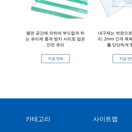
열 - 안정성에
평면 공간에 의하여 부드럽게 하
내구재는 박판으로
 안전 유리를
는 유리제 충격 방지 서리로 덥은
리, 2mm 간격 목
했습니다
안전 유리
를 단단하게
연락
지금 연락
지금 연
카테고리
사이트맵