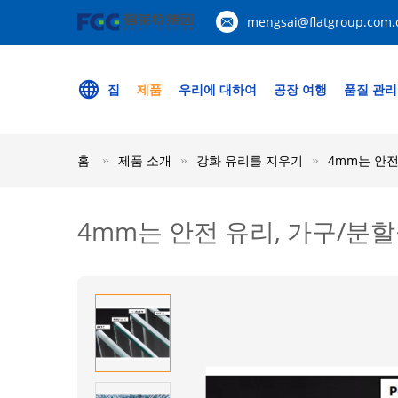
mengsai@flatgroup.com.
집
제품
우리에 대하여
공장 여행
품질 관리
홈
제품 소개
강화 유리를 지우기
4mm는 안전
4mm는 안전 유리, 가구/분