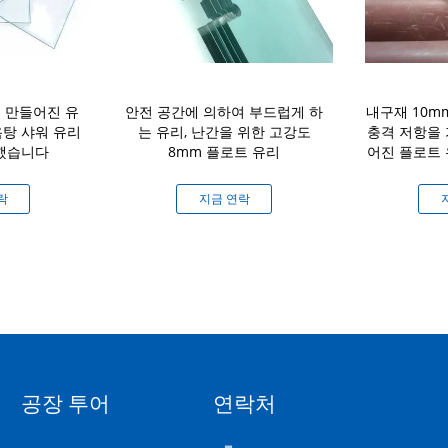
 만들어진 유
안전 공간에 의하여 부드럽게 하
내구재 10m
욕탕 샤워 유리
는 유리, 난간을 위한 고강도
충격 저항을
 했습니다
8mm 플로트 유리
어진 플로트
락
지금 연락
공장 투어
연락처